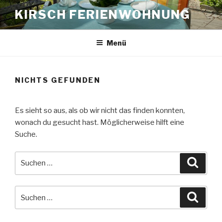
Zum
KIRSCH FERIENWOHNUNG
Inhalt
springen
Menü
NICHTS GEFUNDEN
Es sieht so aus, als ob wir nicht das finden konnten,
wonach du gesucht hast. Möglicherweise hilft eine
Suche.
Suche
Suche
nach:
Suche
Suche
nach: